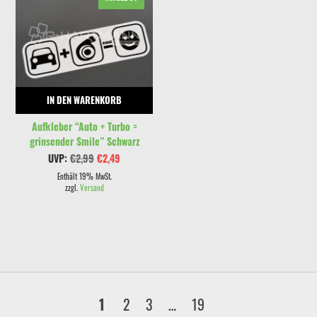
IN DEN WARENKORB
Aufkleber “Auto + Turbo =
grinsender Smile” Schwarz
Ursprünglicher
Aktueller
UVP:
€
2,99
€
2,49
Preis
Preis
war:
ist:
Enthält 19% MwSt.
€2,99
€2,49.
zzgl.
Versand
1
2
3
…
19