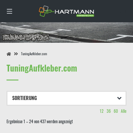
Springe
zum
0
Inhalt
TuningAufkleber.com
TuningAufkleber.com
12
36
60
Alle
Ergebnisse 1 – 24 von 437 werden angezeigt