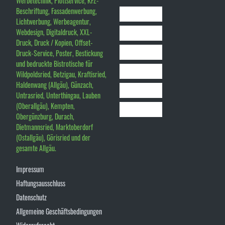
Werbetechnik, Plottservice, KFZ-
Beschriftung, Fassadenwerbung,
Lichtwerbung, Werbeagentur,
Webdesign, Digitaldruck, XXL-
Druck, Druck / Kopien, Offset-
Druck-Service, Poster, Bestickung
und bedruckte Bistrotische für
Wildpoldsried, Betzigau, Kraftisried,
Haldenwang (Allgäu), Günzach,
Untrasried, Unterthingau, Lauben
(Oberallgäu), Kempten,
Obergünzburg, Durach,
Dietmannsried, Marktoberdorf
(Ostallgäu), Görisried und der
gesamte Allgäu.
Impressum
Haftungsausschluss
Datenschutz
Allgemeine Geschäftsbedingungen