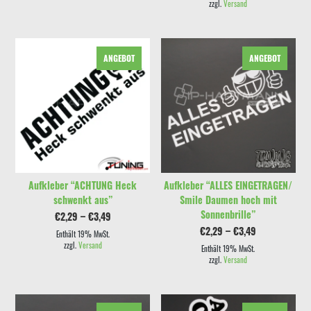
€2,99
€2,49.
zzgl.
Versand
Dieses Produkt weist mehrere Varianten auf. Die Optionen können auf der Produktseite gewählt werden
Dieses Produkt weist mehrere Varianten auf. Die Optionen können auf der Produktseite gewählt werden
ANGEBOT
ANGEBOT
AUSFÜHRUNG WÄHLEN
AUSFÜHRUNG WÄHLEN
Aufkleber “ACHTUNG Heck
Aufkleber “ALLES EINGETRAGEN/
schwenkt aus”
Smile Daumen hoch mit
Sonnenbrille”
Preisspanne:
€
2,29
–
€
3,49
€2,29
Preisspanne:
€
2,29
–
€
3,49
bis
Enthält 19% MwSt.
€2,29
€3,49
zzgl.
Versand
bis
Enthält 19% MwSt.
€3,49
zzgl.
Versand