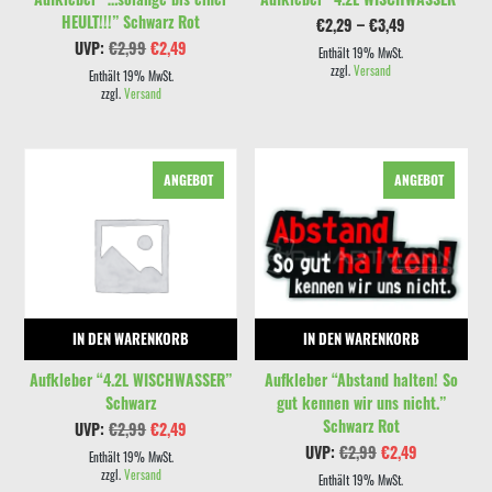
HEULT!!!” Schwarz Rot
Preisspanne:
€
2,29
–
€
3,49
€2,29
Ursprünglicher
Aktueller
UVP:
€
2,99
€
2,49
bis
Enthält 19% MwSt.
Preis
Preis
€3,49
zzgl.
Versand
war:
ist:
Enthält 19% MwSt.
€2,99
€2,49.
zzgl.
Versand
ANGEBOT
ANGEBOT
IN DEN WARENKORB
IN DEN WARENKORB
Aufkleber “4.2L WISCHWASSER”
Aufkleber “Abstand halten! So
Schwarz
gut kennen wir uns nicht.”
Schwarz Rot
Ursprünglicher
Aktueller
UVP:
€
2,99
€
2,49
Preis
Preis
Ursprünglicher
Aktueller
UVP:
€
2,99
€
2,49
war:
ist:
Enthält 19% MwSt.
Preis
Preis
€2,99
€2,49.
zzgl.
Versand
war:
ist:
Enthält 19% MwSt.