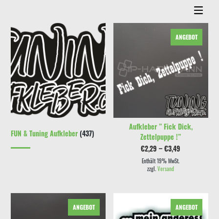
Dieses Produkt weist mehrere Varianten auf. Die Optionen können auf der Produktseite gewählt werden
ANGEBOT
AUSFÜHRUNG WÄHLEN
Aufkleber ” Fick Dick,
FUN & Tuning Aufkleber
(437)
Zettelpuppe !”
Preisspanne:
€
2,29
–
€
3,49
€2,29
bis
Enthält 19% MwSt.
€3,49
zzgl.
Versand
ANGEBOT
ANGEBOT