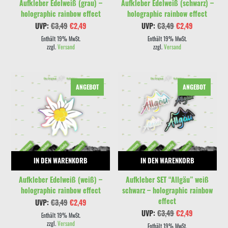
Aufkleber Edelweiß (grau) –
Aufkleber Edelweiß (schwarz) –
holographic rainbow effect
holographic rainbow effect
Ursprünglicher
Aktueller
Ursprünglicher
Aktueller
UVP:
€
3,49
€
2,49
UVP:
€
3,49
€
2,49
Preis
Preis
Preis
Preis
war:
ist:
war:
ist:
Enthält 19% MwSt.
Enthält 19% MwSt.
€3,49
€2,49.
€3,49
€2,49.
zzgl.
Versand
zzgl.
Versand
ANGEBOT
ANGEBOT
IN DEN WARENKORB
IN DEN WARENKORB
Aufkleber Edelweiß (weiß) –
Aufkleber SET “Allgäu” weiß
holographic rainbow effect
schwarz – holographic rainbow
effect
Ursprünglicher
Aktueller
UVP:
€
3,49
€
2,49
Preis
Preis
Ursprünglicher
Aktueller
UVP:
€
3,49
€
2,49
war:
ist:
Enthält 19% MwSt.
Preis
Preis
€3,49
€2,49.
zzgl.
Versand
war:
ist:
Enthält 19% MwSt.