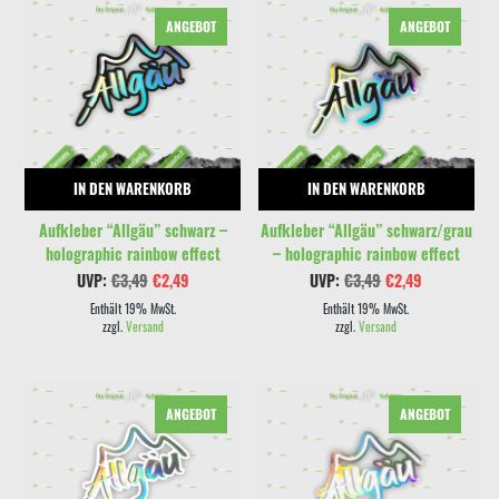
ANGEBOT
ANGEBOT
IN DEN WARENKORB
IN DEN WARENKORB
Aufkleber “Allgäu” schwarz –
Aufkleber “Allgäu” schwarz/grau
holographic rainbow effect
– holographic rainbow effect
Ursprünglicher
Aktueller
Ursprünglicher
Aktueller
UVP:
€
3,49
€
2,49
UVP:
€
3,49
€
2,49
Preis
Preis
Preis
Preis
war:
ist:
war:
ist:
Enthält 19% MwSt.
Enthält 19% MwSt.
€3,49
€2,49.
€3,49
€2,49.
zzgl.
Versand
zzgl.
Versand
ANGEBOT
ANGEBOT