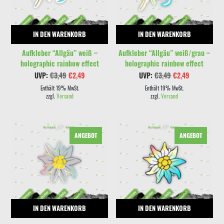
IN DEN WARENKORB
IN DEN WARENKORB
Aufkleber “Allgäu” weiß –
Aufkleber “Allgäu” weiß/grau –
holographic rainbow effect
holographic rainbow effect
Ursprünglicher
Aktueller
Ursprünglicher
Aktueller
UVP:
€
3,49
€
2,49
UVP:
€
3,49
€
2,49
Preis
Preis
Preis
Preis
war:
ist:
war:
ist:
Enthält 19% MwSt.
Enthält 19% MwSt.
€3,49
€2,49.
€3,49
€2,49.
zzgl.
Versand
zzgl.
Versand
ANGEBOT
ANGEBOT
IN DEN WARENKORB
IN DEN WARENKORB