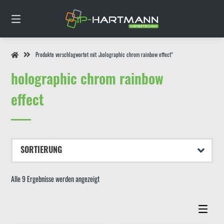
Springe
zum
0
Inhalt
Produkte verschlagwortet mit „holographic chrom rainbow effect“
holographic chrom rainbow
effect
Alle 9 Ergebnisse werden angezeigt