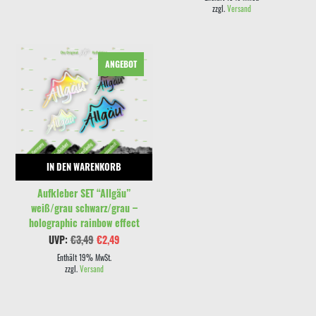
€3,49
€2,49.
zzgl.
Versand
ANGEBOT
IN DEN WARENKORB
Aufkleber SET “Allgäu”
weiß/grau schwarz/grau –
holographic rainbow effect
Ursprünglicher
Aktueller
UVP:
€
3,49
€
2,49
Preis
Preis
war:
ist:
Enthält 19% MwSt.
€3,49
€2,49.
zzgl.
Versand