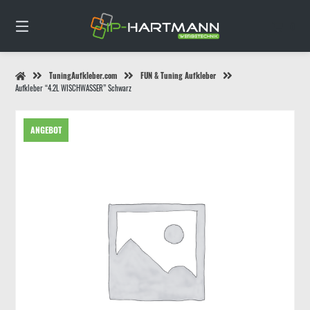
Springe
zum
0
Inhalt
TuningAufkleber.com
FUN & Tuning Aufkleber
Aufkleber “4.2L WISCHWASSER” Schwarz
ANGEBOT