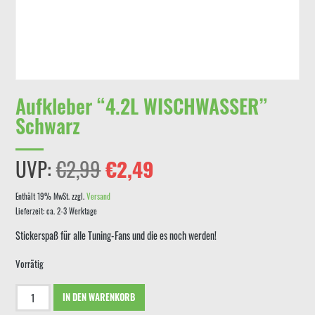
Aufkleber “4.2L WISCHWASSER”
Schwarz
Ursprünglicher
Aktueller
UVP:
€
2,99
€
2,49
Preis
Preis
Enthält 19% MwSt.
zzgl.
Versand
Lieferzeit: ca. 2-3 Werktage
war:
ist:
Stickerspaß für alle Tuning-Fans und die es noch werden!
€2,99
€2,49.
Vorrätig
Aufkleber
IN DEN WARENKORB
"4.2L