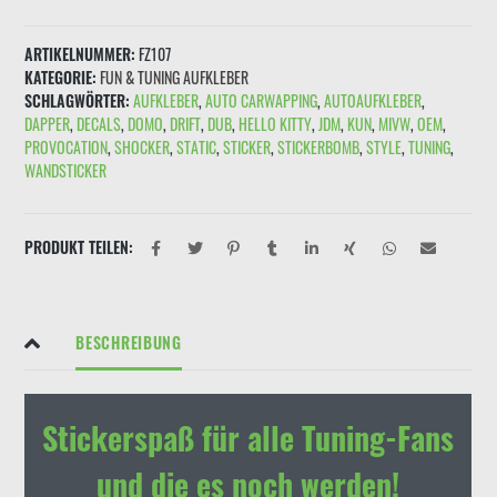
WISCHWASSER"
Schwarz
ARTIKELNUMMER:
FZ107
Menge
KATEGORIE:
FUN & TUNING AUFKLEBER
SCHLAGWÖRTER:
AUFKLEBER
,
AUTO CARWAPPING
,
AUTOAUFKLEBER
,
DAPPER
,
DECALS
,
DOMO
,
DRIFT
,
DUB
,
HELLO KITTY
,
JDM
,
KUN
,
MIVW
,
OEM
,
PROVOCATION
,
SHOCKER
,
STATIC
,
STICKER
,
STICKERBOMB
,
STYLE
,
TUNING
,
WANDSTICKER
PRODUKT TEILEN:
BESCHREIBUNG
Stickerspaß für alle Tuning-Fans
und die es noch werden!