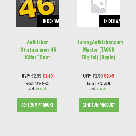
RENKORB
IN DEN WARENKORB
IN DEN WARENKOR
Aufkleber
TuningAufkleber.com
“Startnummer 46
Muster (TA000
Käfer” Bunt
Digital) (Kopie)
cher
eller
Ursprünglicher
Aktueller
Ursprünglicher
Aktueller
UVP:
€
2,99
€
2,49
UVP:
€
2,99
€
2,49
s
Preis
Preis
Preis
Preis
war:
ist:
war:
ist:
Enthält 19% MwSt.
Enthält 19% MwSt.
9.
€2,99
€2,49.
€2,99
€2,49.
zzgl.
Versand
zzgl.
Versand
GEHE ZUM PRODUKT
GEHE ZUM PRODUKT