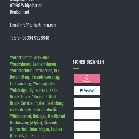
87499 Wildpoldsried
Deutschland
Email info@ip-hartmann.com
Telefon 08304 9328848
Werberahmen, Aufkleber,
SICHER BEZAHLEN
Wandrahmen, Bannerrahmen,
Werbetechnik, Plottservice, KFZ-
Beschriftung, Fassadenwerbung,
Lichtwerbung, Werbeagentur,
Webdesign, Digitaldruck, XXL-
Druck, Druck / Kopien, Offset-
Druck-Service, Poster, Bestickung
und bedruckte Bistrotische für
Wildpoldsried, Betzigau, Kraftisried,
Haldenwang (Allgäu), Günzach,
Untrasried, Unterthingau, Lauben
(Oberallgäu), Kempten,