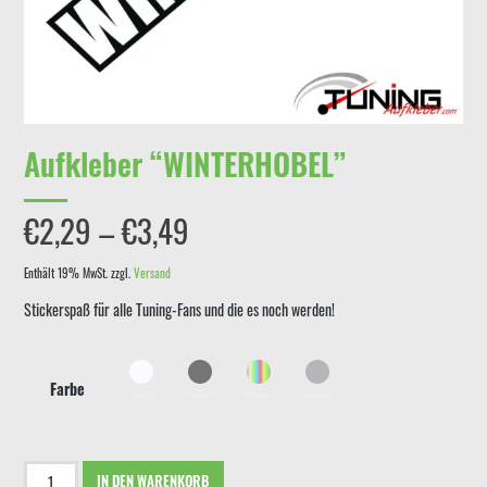
Aufkleber “WINTERHOBEL”
Preisspanne:
€
2,29
–
€
3,49
€2,29
Enthält 19% MwSt.
zzgl.
Versand
Stickerspaß für alle Tuning-Fans und die es noch werden!
bis
€3,49
Farbe
Aufkleber
IN DEN WARENKORB