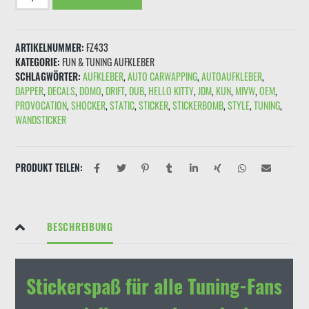
"WINTERHOBEL"
Menge
ARTIKELNUMMER:
FZ433
KATEGORIE:
FUN & TUNING AUFKLEBER
SCHLAGWÖRTER:
AUFKLEBER
,
AUTO CARWAPPING
,
AUTOAUFKLEBER
,
DAPPER
,
DECALS
,
DOMO
,
DRIFT
,
DUB
,
HELLO KITTY
,
JDM
,
KUN
,
MIVW
,
OEM
,
PROVOCATION
,
SHOCKER
,
STATIC
,
STICKER
,
STICKERBOMB
,
STYLE
,
TUNING
,
WANDSTICKER
PRODUKT TEILEN:
BESCHREIBUNG
Stickerspaß für alle Tuning-Fans