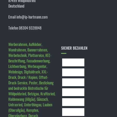
87499 Wildpoldsried
Deutschland
Email info@ip-hartmann.com
Telefon 08304 9328848
Werberahmen, Aufkleber,
SICHER BEZAHLEN
Wandrahmen, Bannerrahmen,
Werbetechnik, Plottservice, KFZ-
Beschriftung, Fassadenwerbung,
Lichtwerbung, Werbeagentur,
Webdesign, Digitaldruck, XXL-
Druck, Druck / Kopien, Offset-
Druck-Service, Poster, Bestickung
und bedruckte Bistrotische für
Wildpoldsried, Betzigau, Kraftisried,
Haldenwang (Allgäu), Günzach,
Untrasried, Unterthingau, Lauben
(Oberallgäu), Kempten,
Obergünzburg, Durach,