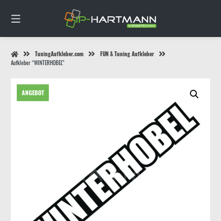
Springe
zum
0
Inhalt
TuningAufkleber.com
FUN & Tuning Aufkleber
Aufkleber “WINTERHOBEL”
ANGEBOT