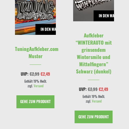
RENKORB
IN DEN WARENKOR
IN DEN WARENKORB
Aufkleber
“WINTERAUTO mit
TuningAufkleber.com
grinsendem
Muster
Wintersmile und
Mittelfingern”
cher
eller
Schwarz (dunkel)
s
Ursprünglicher
Aktueller
UVP:
€
2,99
€
2,49
Preis
Preis
9.
war:
ist:
Enthält 19% MwSt.
€2,99
€2,49.
zzgl.
Versand
Ursprünglicher
Aktueller
UVP:
€
2,99
€
2,49
Preis
Preis
war:
ist:
Enthält 19% MwSt.
€2,99
€2,49.
zzgl.
Versand
GEHE ZUM PRODUKT
GEHE ZUM PRODUKT