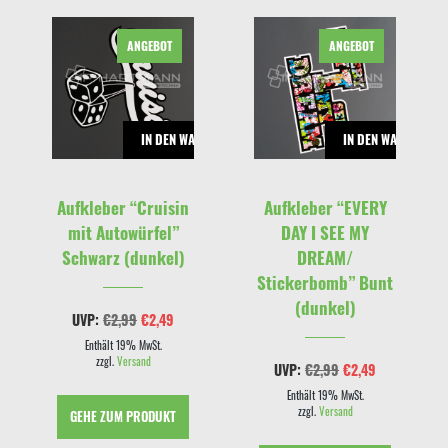
ANGEBOT
ANGEBOT
RENKORB
IN DEN WARENKORB
IN DEN WARENKOR
Aufkleber “Cruisin
Aufkleber “EVERY
mit Autowürfel”
DAY I SEE MY
Schwarz (dunkel)
DREAM/
Stickerbomb” Bunt
(dunkel)
Ursprünglicher
Aktueller
UVP:
€
2,99
€
2,49
Preis
Preis
war:
ist:
Enthält 19% MwSt.
€2,99
€2,49.
zzgl.
Versand
cher
eller
Ursprünglicher
Aktueller
UVP:
€
2,99
€
2,49
s
Preis
Preis
war:
ist:
Enthält 19% MwSt.
9.
€2,99
€2,49.
zzgl.
Versand
GEHE ZUM PRODUKT