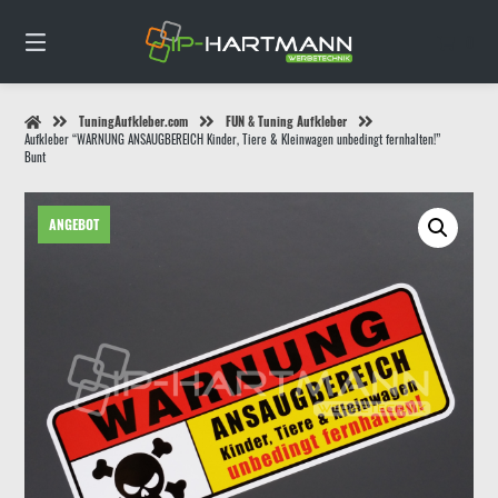
Springe
zum
0
Inhalt
TuningAufkleber.com
FUN & Tuning Aufkleber
Aufkleber “WARNUNG ANSAUGBEREICH Kinder, Tiere & Kleinwagen unbedingt fernhalten!”
Bunt
ANGEBOT