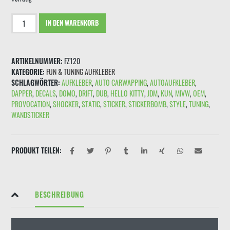
Aufkleber
IN DEN WARENKORB
"WARNUNG
ANSAUGBEREICH
Kinder,
ARTIKELNUMMER:
FZ120
Tiere
KATEGORIE:
FUN & TUNING AUFKLEBER
&
SCHLAGWÖRTER:
AUFKLEBER
,
AUTO CARWAPPING
,
AUTOAUFKLEBER
,
Kleinwagen
DAPPER
,
DECALS
,
DOMO
,
DRIFT
,
DUB
,
HELLO KITTY
,
JDM
,
KUN
,
MIVW
,
OEM
,
unbedingt
PROVOCATION
,
SHOCKER
,
STATIC
,
STICKER
,
STICKERBOMB
,
STYLE
,
TUNING
,
fernhalten!"
WANDSTICKER
Bunt
Menge
PRODUKT TEILEN:
BESCHREIBUNG