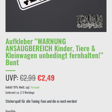
Aufkleber “WARNUNG
ANSAUGBEREICH Kinder, Tiere &
Kleinwagen unbedingt fernhalten!”
Bunt
Ursprünglicher
Aktueller
UVP:
€
2,99
€
2,49
Preis
Preis
Enthält 19% MwSt.
zzgl.
Versand
Lieferzeit: ca. 2-3 Werktage
war:
ist:
Stickerspaß für alle Tuning-Fans und die es noch werden!
€2,99
€2,49.
Vorrätig