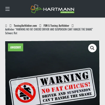
Springe
zum
0
Inhalt
TuningAufkleber.com
FUN & Tuning Aufkleber
Aufkleber “WARNING NO FAT CHICKS! DRIVER AND SUSPENSION CANT HANLDE THE SHAME”
Schwarz Rot
ANGEBOT