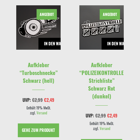
ANGEBOT
ANGEBOT
RENKORB
IN DEN WARENKORB
IN DEN WARENKOR
Aufkleber
Aufkleber
“Turboschnecke”
“POLIZEIKONTROLLE
Schwarz (hell)
Strichliste”
Schwarz Rot
(dunkel)
Ursprünglicher
Aktueller
UVP:
€
2,99
€
2,49
Preis
Preis
war:
ist:
Enthält 19% MwSt.
€2,99
€2,49.
zzgl.
Versand
cher
eller
Ursprünglicher
Aktueller
UVP:
€
2,99
€
2,49
s
Preis
Preis
war:
ist:
Enthält 19% MwSt.
9.
€2,99
€2,49.
zzgl.
Versand
GEHE ZUM PRODUKT