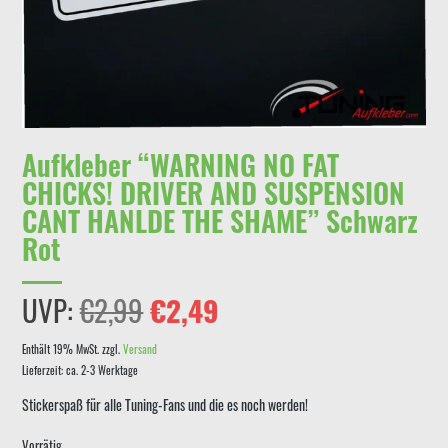
Aufkleber “WARNING NO FAT
CHICKS! DRIVER AND SUSPENSION
CANT HANLDE THE SHAME” Schwarz
Rot
Ursprünglicher
Aktueller
UVP:
€
2,99
€
2,49
Preis
Preis
Enthält 19% MwSt.
zzgl.
Versand
Lieferzeit: ca. 2-3 Werktage
war:
ist:
Stickerspaß für alle Tuning-Fans und die es noch werden!
€2,99
€2,49.
Vorrätig