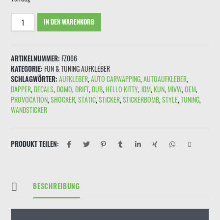
Aufkleber
IN DEN WARENKORB
"WARNING
NO
FAT
ARTIKELNUMMER:
FZ066
CHICKS!
KATEGORIE:
FUN & TUNING AUFKLEBER
DRIVER
SCHLAGWÖRTER:
AUFKLEBER
,
AUTO CARWAPPING
,
AUTOAUFKLEBER
,
AND
DAPPER
,
DECALS
,
DOMO
,
DRIFT
,
DUB
,
HELLO KITTY
,
JDM
,
KUN
,
MIVW
,
OEM
,
SUSPENSION
PROVOCATION
,
SHOCKER
,
STATIC
,
STICKER
,
STICKERBOMB
,
STYLE
,
TUNING
,
CANT
WANDSTICKER
HANLDE
THE
SHAME"
Schwarz
PRODUKT TEILEN:
Rot
Menge
BESCHREIBUNG