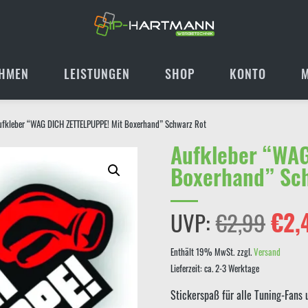
HMEN
LEISTUNGEN
SHOP
KONTO
ufkleber “WAG DICH ZETTELPUPPE! Mit Boxerhand” Schwarz Rot
Aufkleber “WAG
Boxerhand” Sc
Ursp
UVP:
€
2,99
€
2,
Prei
Enthält 19% MwSt.
zzgl.
Versand
Lieferzeit: ca. 2-3 Werktage
war:
Stickerspaß für alle Tuning-Fans 