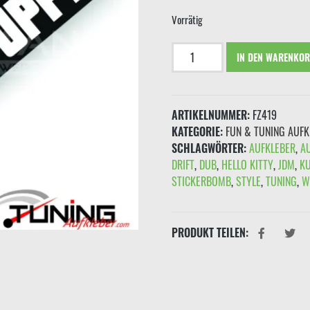
€2,
Vorrätig
Aufkleber
IN DEN WARENKO
"WAG
DICH
ZETTELPUPPE!
ARTIKELNUMMER:
FZ419
Mit
KATEGORIE:
FUN & TUNING AUFK
Boxerhand"
SCHLAGWÖRTER:
AUFKLEBER
,
A
Schwarz
DRIFT
,
DUB
,
HELLO KITTY
,
JDM
,
K
Rot
STICKERBOMB
,
STYLE
,
TUNING
,
W
Menge
PRODUKT TEILEN: