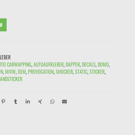
99
€2,49.
RB
LEBER
UTO CARWAPPING
,
AUTOAUFKLEBER
,
DAPPER
,
DECALS
,
DOMO
,
UN
,
MIVW
,
OEM
,
PROVOCATION
,
SHOCKER
,
STATIC
,
STICKER
,
ANDSTICKER