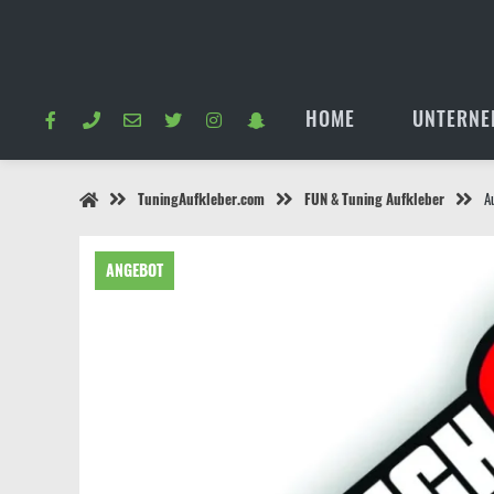
Springe
zum
Inhalt
HOME
UNTERNE
TuningAufkleber.com
FUN & Tuning Aufkleber
A
ANGEBOT