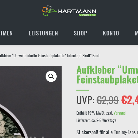
HMEN
LEISTUNGEN
SHOP
KONTO
ufkleber “Umweltplakette, Feinstaubplakette/ Totenkopf Skull” Bunt
Aufkleber “Umw
Feinstaubplake
Ursp
UVP:
€
2,99
€
2,
Prei
Enthält 19% MwSt.
zzgl.
Versand
Lieferzeit: ca. 2-3 Werktage
war:
Stickerspaß für alle Tuning-Fans 