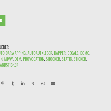
99
€2,49.
RB
LEBER
UTO CARWAPPING
,
AUTOAUFKLEBER
,
DAPPER
,
DECALS
,
DOMO
,
UN
,
MIVW
,
OEM
,
PROVOCATION
,
SHOCKER
,
STATIC
,
STICKER
,
ANDSTICKER