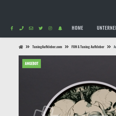
Springe
zum
Inhalt
HOME
UNTERNE
TuningAufkleber.com
FUN & Tuning Aufkleber
A
ANGEBOT