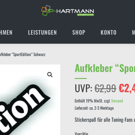
HMEN
LEISTUNGEN
SHOP
KONTO
ufkleber “SportEdition” Schwarz
Aufkleber “Spo
Ursp
UVP:
€
2,99
€
2,
Prei
Enthält 19% MwSt.
zzgl.
Versand
Lieferzeit: ca. 2-3 Werktage
war:
Stickerspaß für alle Tuning-Fans 
€2,
Vorrätig