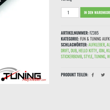
Aufkleber
IN DEN WARENKO
"SportEdition"
Schwarz
Menge
ARTIKELNUMMER:
FZ385
KATEGORIE:
FUN & TUNING AUFK
SCHLAGWÖRTER:
AUFKLEBER
,
A
DRIFT
,
DUB
,
HELLO KITTY
,
JDM
,
K
STICKERBOMB
,
STYLE
,
TUNING
,
W
PRODUKT TEILEN: