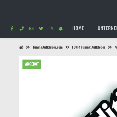
Springe
zum
Inhalt
HOME
UNTERNE
TuningAufkleber.com
FUN & Tuning Aufkleber
A
ANGEBOT