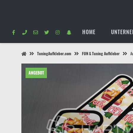
Springe
zum
Inhalt
HOME
UNTERNE
TuningAufkleber.com
FUN & Tuning Aufkleber
A
ANGEBOT