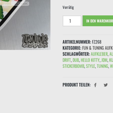
€2,
Vorrätig
Aufkleber
IN DEN WARENKO
"Shoker
hand
Frohe
ARTIKELNUMMER:
FZ268
Weihnachten"
KATEGORIE:
FUN & TUNING AUFK
Bunt
SCHLAGWÖRTER:
AUFKLEBER
,
A
Menge
DRIFT
,
DUB
,
HELLO KITTY
,
JDM
,
K
STICKERBOMB
,
STYLE
,
TUNING
,
W
PRODUKT TEILEN: