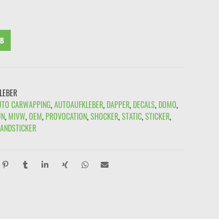
99
€2,49.
RB
LEBER
UTO CARWAPPING
,
AUTOAUFKLEBER
,
DAPPER
,
DECALS
,
DOMO
,
UN
,
MIVW
,
OEM
,
PROVOCATION
,
SHOCKER
,
STATIC
,
STICKER
,
ANDSTICKER