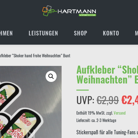
HMEN
LEISTUNGEN
SHOP
KONTO
ufkleber “Shoker hand Frohe Weihnachten” Bunt
Aufkleber “Sho
Weihnachten” 
Ursp
UVP:
€
2,99
€
2,
Prei
Enthält 19% MwSt.
zzgl.
Versand
Lieferzeit: ca. 2-3 Werktage
war:
Stickerspaß für alle Tuning-Fans 