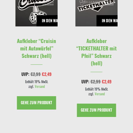
RENKORB
IN DEN WARENKORB
IN DEN WARENKOR
Aufkleber “Cruisin
Aufkleber
mit Autowürfel”
“TICKETHALTER mit
Schwarz (hell)
Pfeil” Schwarz
(hell)
cher
eller
Ursprünglicher
Aktueller
UVP:
€
2,99
€
2,49
s
Preis
Preis
Ursprünglicher
Aktueller
UVP:
€
2,99
€
2,49
war:
ist:
Enthält 19% MwSt.
Preis
Preis
9.
€2,99
€2,49.
zzgl.
Versand
war:
ist:
Enthält 19% MwSt.
€2,99
€2,49.
zzgl.
Versand
GEHE ZUM PRODUKT
GEHE ZUM PRODUKT