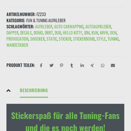
und
STARK
ARTIKELNUMMER:
FZ233
LEISTUNGS
KATEGORIE:
FUN & TUNING AUFKLEBER
ARM"
SCHLAGWÖRTER:
AUFKLEBER
,
AUTO CARWAPPING
,
AUTOAUFKLEBER
,
Schwarz
DAPPER
,
DECALS
,
DOMO
,
DRIFT
,
DUB
,
HELLO KITTY
,
JDM
,
KUN
,
MIVW
,
OEM
,
Rot
PROVOCATION
,
SHOCKER
,
STATIC
,
STICKER
,
STICKERBOMB
,
STYLE
,
TUNING
,
(hell)
WANDSTICKER
Menge
PRODUKT TEILEN:
BESCHREIBUNG
Stickerspaß für alle Tuning-Fans
und die es noch werden!