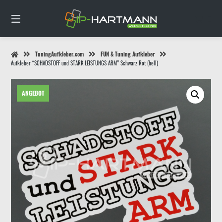
Springe
zum
0
Inhalt
TuningAufkleber.com
FUN & Tuning Aufkleber
Aufkleber “SCHADSTOFF und STARK LEISTUNGS ARM” Schwarz Rot (hell)
ANGEBOT