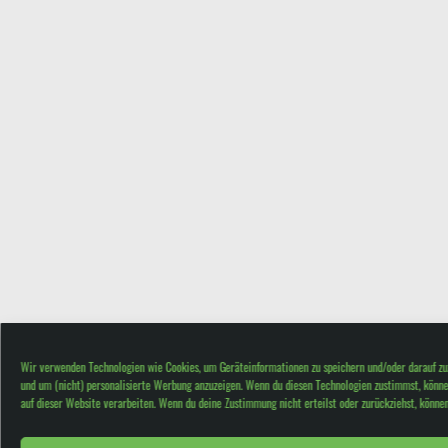
Wir verwenden Technologien wie Cookies, um Geräteinformationen zu speichern und/oder darauf zuzu
und um (nicht) personalisierte Werbung anzuzeigen. Wenn du diesen Technologien zustimmst, könne
auf dieser Website verarbeiten. Wenn du deine Zustimmung nicht erteilst oder zurückziehst, könn