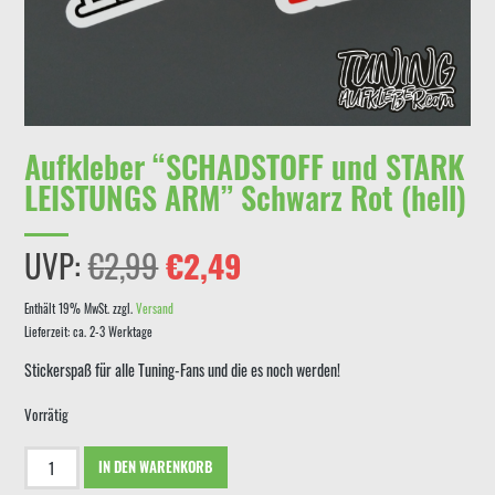
Aufkleber “SCHADSTOFF und STARK
LEISTUNGS ARM” Schwarz Rot (hell)
Ursprünglicher
Aktueller
UVP:
€
2,99
€
2,49
Preis
Preis
Enthält 19% MwSt.
zzgl.
Versand
Lieferzeit: ca. 2-3 Werktage
war:
ist:
Stickerspaß für alle Tuning-Fans und die es noch werden!
€2,99
€2,49.
Vorrätig
Aufkleber
IN DEN WARENKORB
"SCHADSTOFF