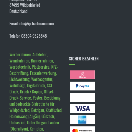
87499 Wildpoldsried
Deutschland
Email info@ip-hartmann.com
Telefon 08304 9328848
Werberahmen, Aufkleber,
SICHER BEZAHLEN
Wandrahmen, Bannerrahmen,
Werbetechnik, Plottservice, KFZ-
Beschriftung, Fassadenwerbung,
Lichtwerbung, Werbeagentur,
Webdesign, Digitaldruck, XXL-
Druck, Druck / Kopien, Offset-
Druck-Service, Poster, Bestickung
und bedruckte Bistrotische für
Wildpoldsried, Betzigau, Kraftisried,
Haldenwang (Allgäu), Günzach,
Untrasried, Unterthingau, Lauben
(Oberallgäu), Kempten,