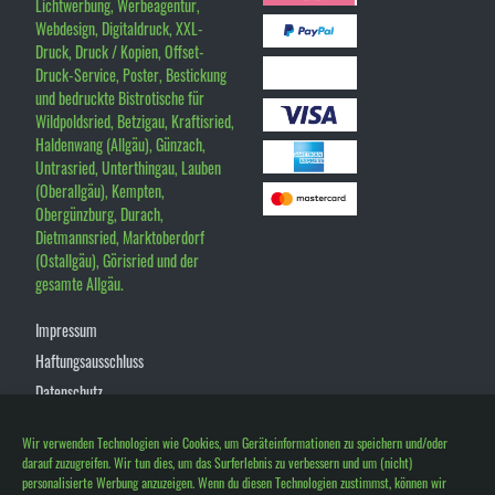
Lichtwerbung, Werbeagentur,
Webdesign, Digitaldruck, XXL-
Druck, Druck / Kopien, Offset-
Druck-Service, Poster, Bestickung
und bedruckte Bistrotische für
Wildpoldsried, Betzigau, Kraftisried,
Haldenwang (Allgäu), Günzach,
Untrasried, Unterthingau, Lauben
(Oberallgäu), Kempten,
Obergünzburg, Durach,
Dietmannsried, Marktoberdorf
(Ostallgäu), Görisried und der
gesamte Allgäu.
Impressum
Haftungsausschluss
Datenschutz
Allgemeine Geschäftsbedingungen
Wir verwenden Technologien wie Cookies, um Geräteinformationen zu speichern und/oder
Widerrufsrecht
darauf zuzugreifen. Wir tun dies, um das Surferlebnis zu verbessern und um (nicht)
Cookie-Richtlinie (EU)
personalisierte Werbung anzuzeigen. Wenn du diesen Technologien zustimmst, können wir