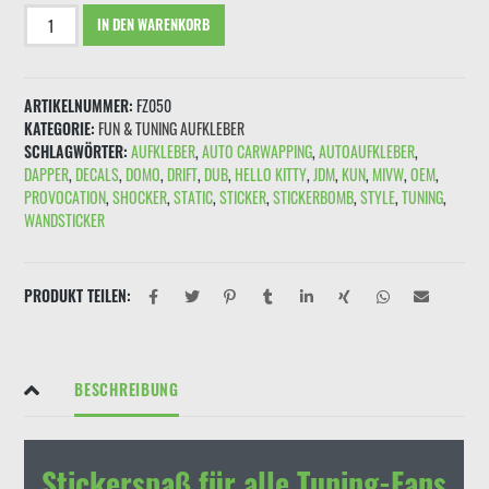
Aufkleber
IN DEN WARENKORB
"Pinup
Girl
+Shoker
ARTIKELNUMMER:
FZ050
hand=
KATEGORIE:
FUN & TUNING AUFKLEBER
grinsender
SCHLAGWÖRTER:
AUFKLEBER
,
AUTO CARWAPPING
,
AUTOAUFKLEBER
,
Smile"
DAPPER
,
DECALS
,
DOMO
,
DRIFT
,
DUB
,
HELLO KITTY
,
JDM
,
KUN
,
MIVW
,
OEM
,
Menge
PROVOCATION
,
SHOCKER
,
STATIC
,
STICKER
,
STICKERBOMB
,
STYLE
,
TUNING
,
WANDSTICKER
PRODUKT TEILEN:
BESCHREIBUNG
Stickerspaß für alle Tuning-Fans