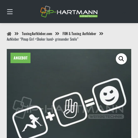
Springe
zum
0
Inhalt
TuningAufkleber.com
FUN & Tuning Aufkleber
Aufkleber “Pinup Girl +Shoker hand= grinsender Smile”
ANGEBOT