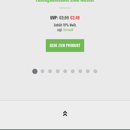
Ursprünglicher
Aktueller
UVP:
€
2,99
€
2,49
Preis
Preis
war:
ist:
Enthält 19% MwSt.
€2,99
€2,49.
zzgl.
Versand
GEHE ZUM PRODUKT