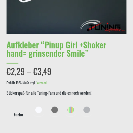
Aufkleber “Pinup Girl +Shoker
hand= grinsender Smile”
Preisspanne:
€
2,29
–
€
3,49
€2,29
Enthält 19% MwSt.
zzgl.
Versand
Stickerspaß für alle Tuning-Fans und die es noch werden!
bis
€3,49
Farbe