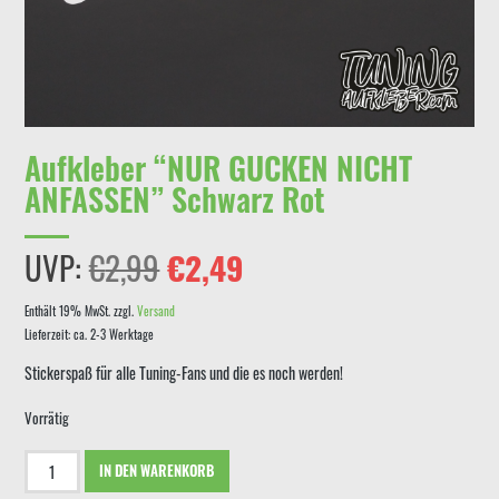
Aufkleber “NUR GUCKEN NICHT
ANFASSEN” Schwarz Rot
Ursprünglicher
Aktueller
UVP:
€
2,99
€
2,49
Preis
Preis
Enthält 19% MwSt.
zzgl.
Versand
Lieferzeit: ca. 2-3 Werktage
war:
ist:
Stickerspaß für alle Tuning-Fans und die es noch werden!
€2,99
€2,49.
Vorrätig
Aufkleber
IN DEN WARENKORB
"NUR