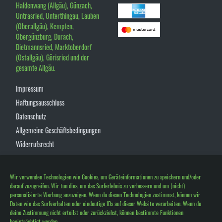
Haldenwang (Allgäu), Günzach,
Untrasried, Unterthingau, Lauben
(Oberallgäu), Kempten,
Obergünzburg, Durach,
Dietmannsried, Marktoberdorf
(Ostallgäu), Görisried und der
gesamte Allgäu.
Impressum
Haftungsausschluss
Datenschutz
Allgemeine Geschäftsbedingungen
Widerrufsrecht
Cookie-Richtlinie (EU)
FAQ´s
Wir verwenden Technologien wie Cookies, um Geräteinformationen zu speichern und/oder
Versand & Lieferung
darauf zuzugreifen. Wir tun dies, um das Surferlebnis zu verbessern und um (nicht)
personalisierte Werbung anzuzeigen. Wenn du diesen Technologien zustimmst, können wir
Jobs
Daten wie das Surfverhalten oder eindeutige IDs auf dieser Website verarbeiten. Wenn du
deine Zustimmung nicht erteilst oder zurückziehst, können bestimmte Funktionen
beeinträchtigt werden.