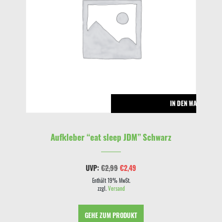
RENKORB
IN DEN WARENKOR
Aufkleber “eat sleep JDM” Schwarz
Ursprünglicher
Aktueller
UVP:
€
2,99
€
2,49
Preis
Preis
war:
ist:
Enthält 19% MwSt.
€2,99
€2,49.
zzgl.
Versand
GEHE ZUM PRODUKT