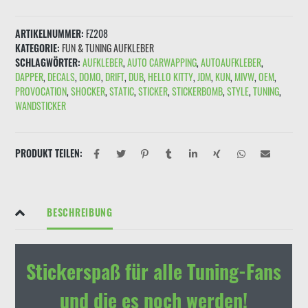
GUCKEN
NICHT
ARTIKELNUMMER:
FZ208
ANFASSEN"
KATEGORIE:
FUN & TUNING AUFKLEBER
Schwarz
SCHLAGWÖRTER:
AUFKLEBER
,
AUTO CARWAPPING
,
AUTOAUFKLEBER
,
Rot
DAPPER
,
DECALS
,
DOMO
,
DRIFT
,
DUB
,
HELLO KITTY
,
JDM
,
KUN
,
MIVW
,
OEM
,
Menge
PROVOCATION
,
SHOCKER
,
STATIC
,
STICKER
,
STICKERBOMB
,
STYLE
,
TUNING
,
WANDSTICKER
PRODUKT TEILEN:
BESCHREIBUNG
Stickerspaß für alle Tuning-Fans
und die es noch werden!