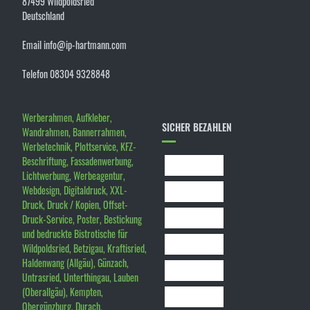
87499 Wildpoldsried
Deutschland
Email info@ip-hartmann.com
Telefon 08304 9328848
Werberahmen, Aufkleber,
SICHER BEZAHLEN
Wandrahmen, Bannerrahmen,
Werbetechnik, Plottservice, KFZ-
Beschriftung, Fassadenwerbung,
Lichtwerbung, Werbeagentur,
Webdesign, Digitaldruck, XXL-
Druck, Druck / Kopien, Offset-
Druck-Service, Poster, Bestickung
und bedruckte Bistrotische für
Wildpoldsried, Betzigau, Kraftisried,
Haldenwang (Allgäu), Günzach,
Untrasried, Unterthingau, Lauben
(Oberallgäu), Kempten,
Obergünzburg, Durach,