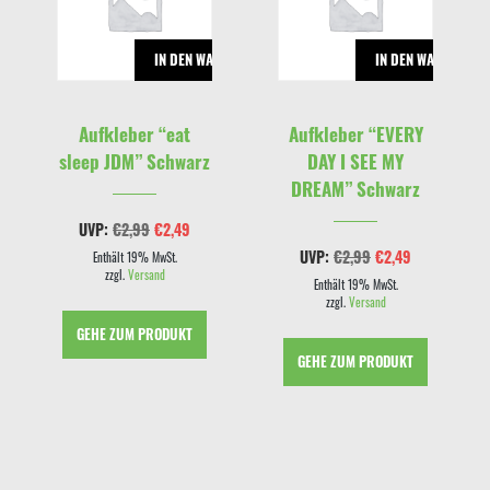
RENKORB
IN DEN WARENKORB
IN DEN WARENKOR
Aufkleber “eat
Aufkleber “EVERY
sleep JDM” Schwarz
DAY I SEE MY
DREAM” Schwarz
Ursprünglicher
Aktueller
UVP:
€
2,99
€
2,49
Preis
Preis
cher
eller
Ursprünglicher
Aktueller
UVP:
€
2,99
€
2,49
war:
ist:
Enthält 19% MwSt.
s
Preis
Preis
€2,99
€2,49.
zzgl.
Versand
war:
ist:
Enthält 19% MwSt.
9.
€2,99
€2,49.
zzgl.
Versand
GEHE ZUM PRODUKT
GEHE ZUM PRODUKT