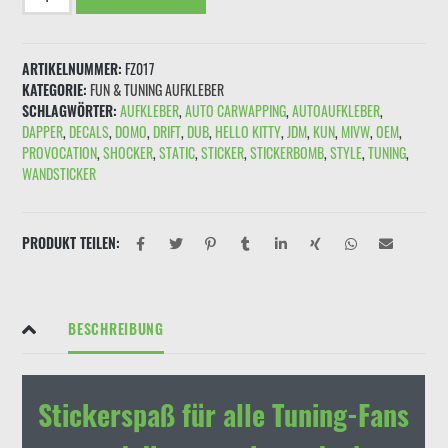
"NO
FAT
CHICKS"
ARTIKELNUMMER:
FZ017
Menge
KATEGORIE:
FUN & TUNING AUFKLEBER
SCHLAGWÖRTER:
AUFKLEBER
,
AUTO CARWAPPING
,
AUTOAUFKLEBER
,
DAPPER
,
DECALS
,
DOMO
,
DRIFT
,
DUB
,
HELLO KITTY
,
JDM
,
KUN
,
MIVW
,
OEM
,
PROVOCATION
,
SHOCKER
,
STATIC
,
STICKER
,
STICKERBOMB
,
STYLE
,
TUNING
,
WANDSTICKER
PRODUKT TEILEN:
BESCHREIBUNG
Stickerspaß für alle Tuning-Fans