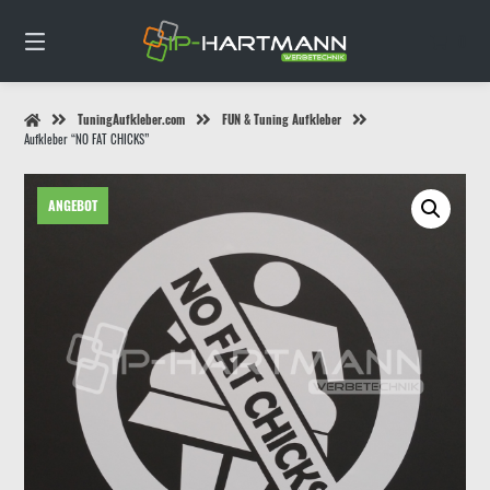
Springe
zum
0
Inhalt
TuningAufkleber.com
FUN & Tuning Aufkleber
Aufkleber “NO FAT CHICKS”
ANGEBOT