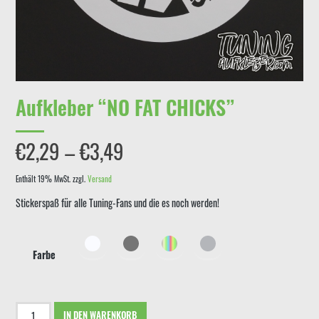
Aufkleber “NO FAT CHICKS”
Preisspanne:
€
2,29
–
€
3,49
€2,29
Enthält 19% MwSt.
zzgl.
Versand
Stickerspaß für alle Tuning-Fans und die es noch werden!
bis
€3,49
Farbe
Aufkleber
IN DEN WARENKORB