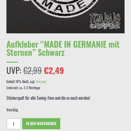
Aufkleber “MADE IN GERMANIE mit
Sternen” Schwarz
Ursprünglicher
Aktueller
UVP:
€
2,99
€
2,49
Preis
Preis
Enthält 19% MwSt.
zzgl.
Versand
Lieferzeit: ca. 2-3 Werktage
war:
ist:
Stickerspaß für alle Tuning-Fans und die es noch werden!
€2,99
€2,49.
Vorrätig
Aufkleber
IN DEN WARENKORB
"MADE