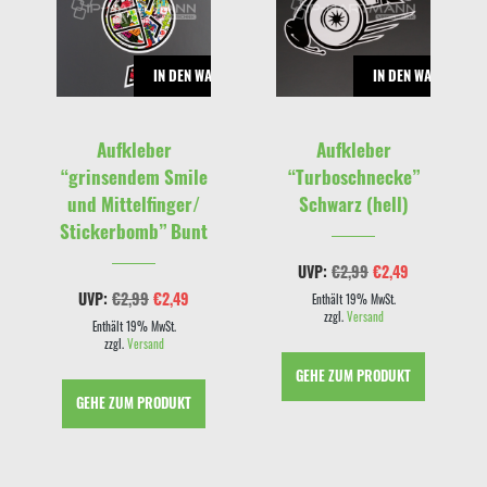
RENKORB
IN DEN WARENKORB
IN DEN WARENKOR
Aufkleber
Aufkleber
“grinsendem Smile
“Turboschnecke”
und Mittelfinger/
Schwarz (hell)
Stickerbomb” Bunt
cher
eller
Ursprünglicher
Aktueller
UVP:
€
2,99
€
2,49
s
Preis
Preis
Ursprünglicher
Aktueller
UVP:
€
2,99
€
2,49
war:
ist:
Enthält 19% MwSt.
Preis
Preis
9.
€2,99
€2,49.
zzgl.
Versand
war:
ist:
Enthält 19% MwSt.
€2,99
€2,49.
zzgl.
Versand
GEHE ZUM PRODUKT
GEHE ZUM PRODUKT