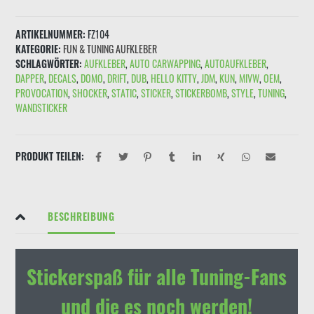
IN
GERMANIE
ARTIKELNUMMER:
FZ104
mit
KATEGORIE:
FUN & TUNING AUFKLEBER
Sternen"
SCHLAGWÖRTER:
AUFKLEBER
,
AUTO CARWAPPING
,
AUTOAUFKLEBER
,
Schwarz
DAPPER
,
DECALS
,
DOMO
,
DRIFT
,
DUB
,
HELLO KITTY
,
JDM
,
KUN
,
MIVW
,
OEM
,
Menge
PROVOCATION
,
SHOCKER
,
STATIC
,
STICKER
,
STICKERBOMB
,
STYLE
,
TUNING
,
WANDSTICKER
PRODUKT TEILEN:
BESCHREIBUNG
Stickerspaß für alle Tuning-Fans
und die es noch werden!