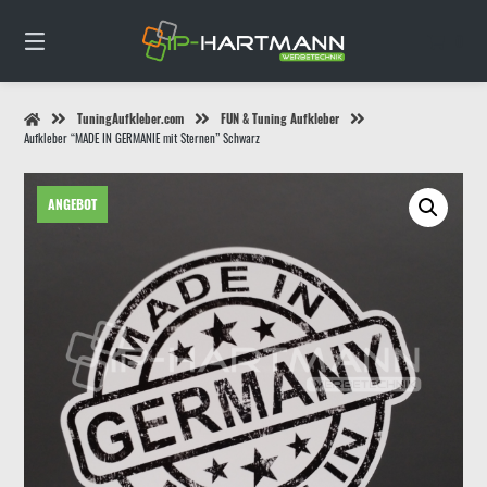
Springe
zum
0
Inhalt
TuningAufkleber.com
FUN & Tuning Aufkleber
Aufkleber “MADE IN GERMANIE mit Sternen” Schwarz
ANGEBOT