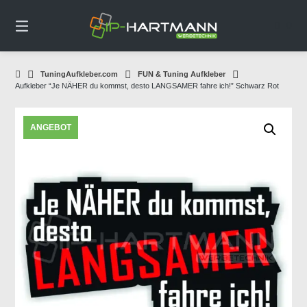
Springe
zum
0
Inhalt
TuningAufkleber.com
FUN & Tuning Aufkleber
Aufkleber “Je NÄHER du kommst, desto LANGSAMER fahre ich!” Schwarz Rot
ANGEBOT