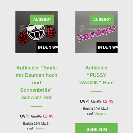
ANGEBOT
ANGEBOT
ARENKORB
IN DEN WARENKORB
IN DEN WARENKO
Aufkleber “Smile
Aufkleber
mit Daumen hoch
“PUSSY
und
WAGON” Bunt
Sonnenbrille”
Schwarz Rot
licher
ueller
Ursprünglicher
Aktueller
UVP:
€
2,99
€
2,49
is
Preis
Preis
Enthält 19% MwSt.
war:
ist:
49.
€2,99
€2,49.
zzgl.
Versand
Ursprünglicher
Aktueller
UVP:
€
2,99
€
2,49
Preis
Preis
Enthält 19% MwSt.
war:
ist:
€2,99
€2,49.
zzgl.
Versand
GEHE ZUM