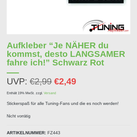
Aufkleber “Je NÄHER du
kommst, desto LANGSAMER
fahre ich!” Schwarz Rot
Ursprünglicher
Aktueller
UVP:
€
2,99
€
2,49
Preis
Preis
Enthält 19% MwSt.
zzgl.
Versand
Stickerspaß für alle Tuning-Fans und die es noch werden!
war:
ist:
Nicht vorrätig
€2,99
€2,49.
ARTIKELNUMMER:
FZ443