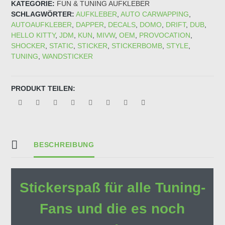
KATEGORIE:
FUN & TUNING AUFKLEBER
SCHLAGWÖRTER:
AUFKLEBER
,
AUTO CARWAPPING
,
AUTOAUFKLEBER
,
DAPPER
,
DECALS
,
DOMO
,
DRIFT
,
DUB
,
HELLO KITTY
,
JDM
,
KUN
,
MIVW
,
OEM
,
PROVOCATION
,
SHOCKER
,
STATIC
,
STICKER
,
STICKERBOMB
,
STYLE
,
TUNING
,
WANDSTICKER
PRODUKT TEILEN:
BESCHREIBUNG
Stickerspaß für alle Tuning-
Fans und die es noch