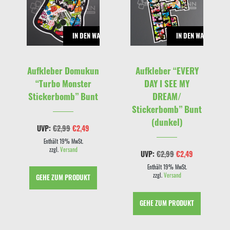
RENKORB
IN DEN WARENKORB
IN DEN WARENKOR
Aufkleber Domukun
Aufkleber “EVERY
“Turbo Monster
DAY I SEE MY
Stickerbomb” Bunt
DREAM/
Stickerbomb” Bunt
(dunkel)
Ursprünglicher
Aktueller
UVP:
€
2,99
€
2,49
Preis
Preis
cher
eller
war:
ist:
Enthält 19% MwSt.
s
€2,99
€2,49.
zzgl.
Versand
Ursprünglicher
Aktueller
UVP:
€
2,99
€
2,49
Preis
Preis
9.
war:
ist:
Enthält 19% MwSt.
€2,99
€2,49.
zzgl.
Versand
GEHE ZUM PRODUKT
GEHE ZUM PRODUKT