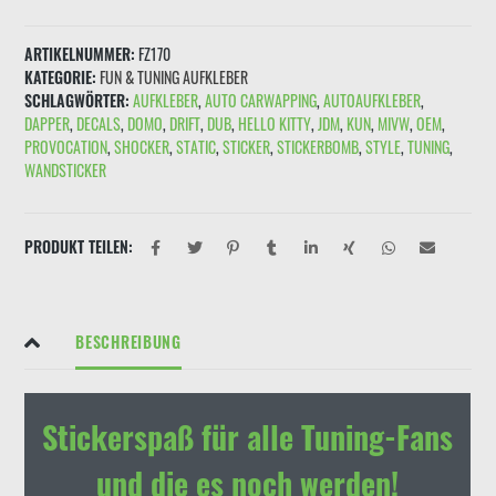
Love
MILF"
ARTIKELNUMMER:
FZ170
Schwarz
KATEGORIE:
FUN & TUNING AUFKLEBER
Rot
SCHLAGWÖRTER:
AUFKLEBER
,
AUTO CARWAPPING
,
AUTOAUFKLEBER
,
(hell)
DAPPER
,
DECALS
,
DOMO
,
DRIFT
,
DUB
,
HELLO KITTY
,
JDM
,
KUN
,
MIVW
,
OEM
,
Menge
PROVOCATION
,
SHOCKER
,
STATIC
,
STICKER
,
STICKERBOMB
,
STYLE
,
TUNING
,
WANDSTICKER
PRODUKT TEILEN:
BESCHREIBUNG
Stickerspaß für alle Tuning-Fans
und die es noch werden!