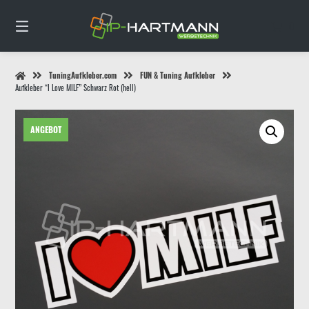
Springe
zum
0
Inhalt
TuningAufkleber.com
FUN & Tuning Aufkleber
Aufkleber “I Love MILF” Schwarz Rot (hell)
ANGEBOT