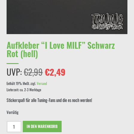
Aufkleber “I Love MILF” Schwarz
Rot (hell)
Ursprünglicher
Aktueller
UVP:
€
2,99
€
2,49
Preis
Preis
Enthält 19% MwSt.
zzgl.
Versand
Lieferzeit: ca. 2-3 Werktage
war:
ist:
Stickerspaß für alle Tuning-Fans und die es noch werden!
€2,99
€2,49.
Vorrätig
Aufkleber
IN DEN WARENKORB
"I