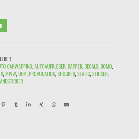
99
€2,49.
RB
LEBER
UTO CARWAPPING
,
AUTOAUFKLEBER
,
DAPPER
,
DECALS
,
DOMO
,
UN
,
MIVW
,
OEM
,
PROVOCATION
,
SHOCKER
,
STATIC
,
STICKER
,
ANDSTICKER