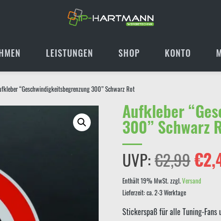
HMEN
LEISTUNGEN
SHOP
KONTO
ufkleber “Geschwindigkeitsbegrenzung 300” Schwarz Rot
Aufkleber “Ges
300” Schwarz 
Ursp
UVP:
€
2,99
€
2,
Prei
Enthält 19% MwSt.
zzgl.
Versand
Lieferzeit: ca. 2-3 Werktage
war:
Stickerspaß für alle Tuning-Fans 