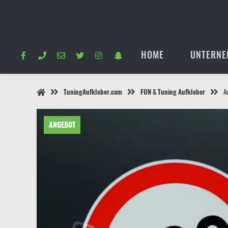
Springe
zum
Inhalt
HOME
UNTERNE
TuningAufkleber.com
FUN & Tuning Aufkleber
A
ANGEBOT