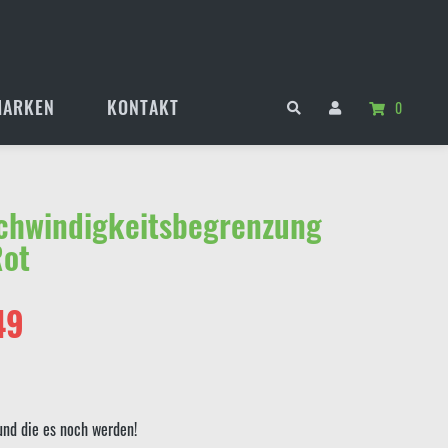
MARKEN
KONTAKT
0
chwindigkeitsbegrenzung
Rot
rünglicher
Aktueller
49
s
Preis
ist:
und die es noch werden!