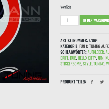
€2,
Vorrätig
Aufkleber
IN DEN WARENKO
"Geschwindigkeitsbegrenzung
300"
Schwarz
ARTIKELNUMMER:
FZ064
Rot
KATEGORIE:
FUN & TUNING AUFK
Menge
SCHLAGWÖRTER:
AUFKLEBER
,
A
DRIFT
,
DUB
,
HELLO KITTY
,
JDM
,
K
STICKERBOMB
,
STYLE
,
TUNING
,
W
PRODUKT TEILEN: