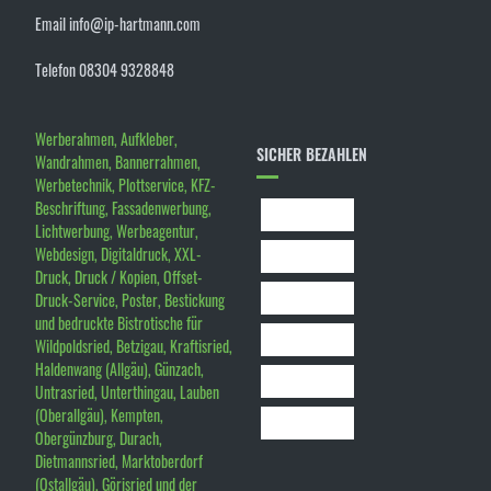
Email info@ip-hartmann.com
Telefon 08304 9328848
Werberahmen, Aufkleber,
SICHER BEZAHLEN
Wandrahmen, Bannerrahmen,
Werbetechnik, Plottservice, KFZ-
Beschriftung, Fassadenwerbung,
Lichtwerbung, Werbeagentur,
Webdesign, Digitaldruck, XXL-
Druck, Druck / Kopien, Offset-
Druck-Service, Poster, Bestickung
und bedruckte Bistrotische für
Wildpoldsried, Betzigau, Kraftisried,
Haldenwang (Allgäu), Günzach,
Untrasried, Unterthingau, Lauben
(Oberallgäu), Kempten,
Obergünzburg, Durach,
Dietmannsried, Marktoberdorf
(Ostallgäu), Görisried und der