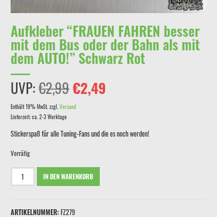
Aufkleber “FRAUEN FAHREN besser
mit dem Bus oder der Bahn als mit
dem AUTO!” Schwarz Rot
Ursprünglicher
Aktueller
UVP:
€
2,99
€
2,49
Preis
Preis
Enthält 19% MwSt.
zzgl.
Versand
Lieferzeit: ca. 2-3 Werktage
war:
ist:
Stickerspaß für alle Tuning-Fans und die es noch werden!
€2,99
€2,49.
Vorrätig
Aufkleber
IN DEN WARENKORB
"FRAUEN
FAHREN
besser
ARTIKELNUMMER:
FZ279
mit