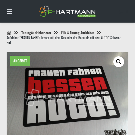
Springe
zum
0
Inhalt
TuningAufkleber.com
FUN & Tuning Aufkleber
Aufkleber “FRAUEN FAHREN besser mit dem Bus oder der Bahn als mit dem AUTO!” Schwarz
Rot
ANGEBOT