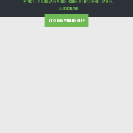
© 2026 - IP-HARTMANN WERBETECHNIK, WILDPOLDSRIED, BAYERN,
DEUTSCHLAND
VERTRAG WIDERRUFEN