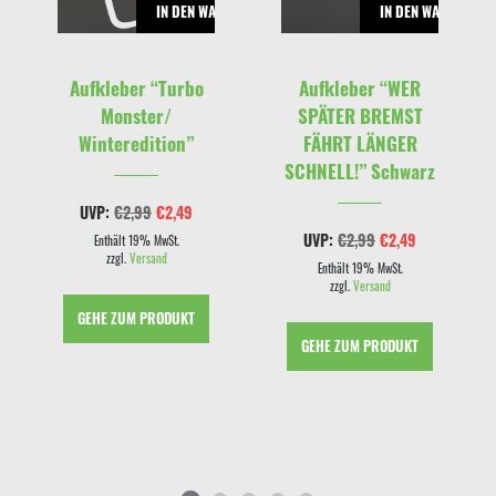
RENKORB
IN DEN WARENKORB
IN DEN WARENKOR
Aufkleber “Turbo
Aufkleber “WER
Monster/
SPÄTER BREMST
Winteredition”
FÄHRT LÄNGER
SCHNELL!” Schwarz
Ursprünglicher
Aktueller
UVP:
€
2,99
€
2,49
Preis
Preis
Ursprünglicher
Aktueller
UVP:
€
2,99
€
2,49
war:
ist:
Enthält 19% MwSt.
Preis
Preis
€2,99
€2,49.
zzgl.
Versand
war:
ist:
Enthält 19% MwSt.
€2,99
€2,49.
zzgl.
Versand
cher
eller
s
GEHE ZUM PRODUKT
9.
GEHE ZUM PRODUKT