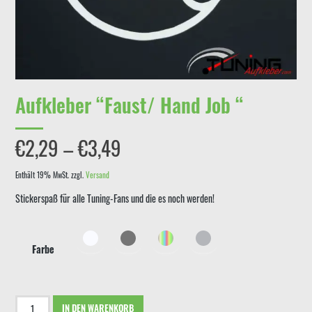
Aufkleber “Faust/ Hand Job “
Preisspanne:
€
2,29
–
€
3,49
€2,29
Enthält 19% MwSt.
zzgl.
Versand
Stickerspaß für alle Tuning-Fans und die es noch werden!
bis
€3,49
Farbe
Aufkleber
IN DEN WARENKORB