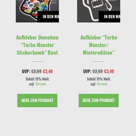
G WÄHLEN
IN DEN WARENKORB
IN DEN WARENKOR
m
Aufkleber Domukun
Aufkleber “Turbo
“Turbo Monster
Monster/
Stickerbomb” Bunt
Winteredition”
panne:
Ursprünglicher
Aktueller
Ursprünglicher
Aktueller
UVP:
€
2,99
€
2,49
UVP:
€
2,99
€
2,49
Preis
Preis
Preis
Preis
war:
ist:
war:
ist:
Enthält 19% MwSt.
Enthält 19% MwSt.
€2,99
€2,49.
€2,99
€2,49.
zzgl.
Versand
zzgl.
Versand
GEHE ZUM PRODUKT
GEHE ZUM PRODUKT