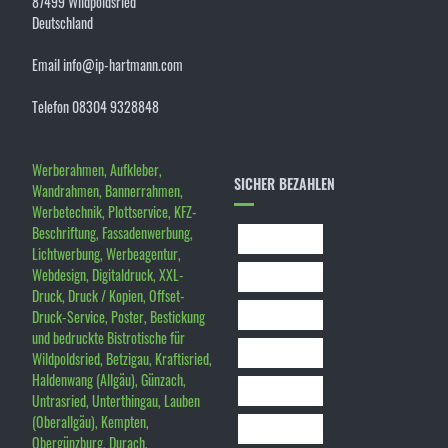
87499 Wildpoldsried
Deutschland
Email info@ip-hartmann.com
Telefon 08304 9328848
Werberahmen, Aufkleber,
SICHER BEZAHLEN
Wandrahmen, Bannerrahmen,
Werbetechnik, Plottservice, KFZ-
Beschriftung, Fassadenwerbung,
Lichtwerbung, Werbeagentur,
Webdesign, Digitaldruck, XXL-
Druck, Druck / Kopien, Offset-
Druck-Service, Poster, Bestickung
und bedruckte Bistrotische für
Wildpoldsried, Betzigau, Kraftisried,
Haldenwang (Allgäu), Günzach,
Untrasried, Unterthingau, Lauben
(Oberallgäu), Kempten,
Obergünzburg, Durach,