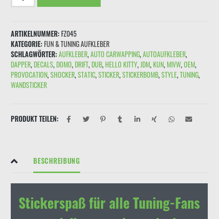
"Faust/
Hand
Job
ARTIKELNUMMER:
FZ045
"
KATEGORIE:
FUN & TUNING AUFKLEBER
Menge
SCHLAGWÖRTER:
AUFKLEBER
,
AUTO CARWAPPING
,
AUTOAUFKLEBER
,
DAPPER
,
DECALS
,
DOMO
,
DRIFT
,
DUB
,
HELLO KITTY
,
JDM
,
KUN
,
MIVW
,
OEM
,
PROVOCATION
,
SHOCKER
,
STATIC
,
STICKER
,
STICKERBOMB
,
STYLE
,
TUNING
,
WANDSTICKER
PRODUKT TEILEN:
BESCHREIBUNG
Stickerspaß für alle Tuning-Fans