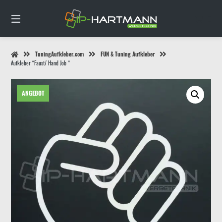
Springe
zum
0
Inhalt
TuningAufkleber.com
FUN & Tuning Aufkleber
Aufkleber “Faust/ Hand Job “
ANGEBOT