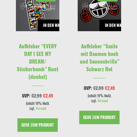
RENKORB
IN DEN WARENKORB
IN DEN WARENKOR
Aufkleber “EVERY
Aufkleber “Smile
DAY I SEE MY
mit Daumen hoch
DREAM/
und Sonnenbrille”
Stickerbomb” Bunt
Schwarz Rot
cher
eller
(dunkel)
s
9.
Ursprünglicher
Aktueller
UVP:
€
2,99
€
2,49
Preis
Preis
Ursprünglicher
Aktueller
UVP:
€
2,99
€
2,49
war:
ist:
Enthält 19% MwSt.
Preis
Preis
€2,99
€2,49.
zzgl.
Versand
war:
ist:
Enthält 19% MwSt.
€2,99
€2,49.
zzgl.
Versand
GEHE ZUM PRODUKT
GEHE ZUM PRODUKT