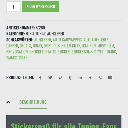
Aufkleber
IN DEN WARENKORB
"BREMSEN
MACHT
DIE
ARTIKELNUMMER:
FZ260
FELGEN
KATEGORIE:
FUN & TUNING AUFKLEBER
DRECKIG!"
SCHLAGWÖRTER:
AUFKLEBER
,
AUTO CARWAPPING
,
AUTOAUFKLEBER
,
Menge
DAPPER
,
DECALS
,
DOMO
,
DRIFT
,
DUB
,
HELLO KITTY
,
JDM
,
KUN
,
MIVW
,
OEM
,
PROVOCATION
,
SHOCKER
,
STATIC
,
STICKER
,
STICKERBOMB
,
STYLE
,
TUNING
,
WANDSTICKER
PRODUKT TEILEN:
BESCHREIBUNG
Stickerspaß für alle Tuning-Fans