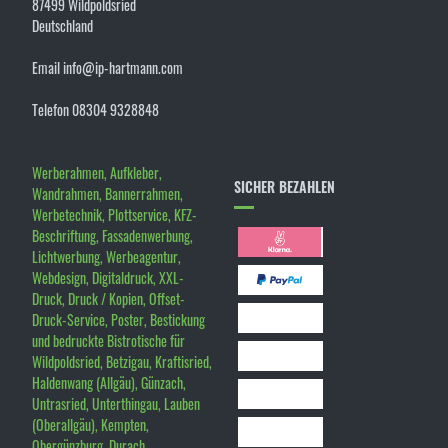
87499 Wildpoldsried
Deutschland
Email info@ip-hartmann.com
Telefon 08304 9328848
Werberahmen, Aufkleber,
SICHER BEZAHLEN
Wandrahmen, Bannerrahmen,
Werbetechnik, Plottservice, KFZ-
Beschriftung, Fassadenwerbung,
Lichtwerbung, Werbeagentur,
Webdesign, Digitaldruck, XXL-
Druck, Druck / Kopien, Offset-
Druck-Service, Poster, Bestickung
und bedruckte Bistrotische für
Wildpoldsried, Betzigau, Kraftisried,
Haldenwang (Allgäu), Günzach,
Untrasried, Unterthingau, Lauben
(Oberallgäu), Kempten,
Obergünzburg, Durach,