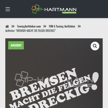
Springe
zum
0
Inhalt
TuningAufkleber.com
FUN & Tuning Aufkleber
Aufkleber “BREMSEN MACHT DIE FELGEN DRECKIG!”
ANGEBOT