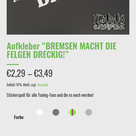
Aufkleber “BREMSEN MACHT DIE
FELGEN DRECKIG!”
Preisspanne:
€
2,29
–
€
3,49
€2,29
Enthält 19% MwSt.
zzgl.
Versand
Stickerspaß für alle Tuning-Fans und die es noch werden!
bis
€3,49
Farbe