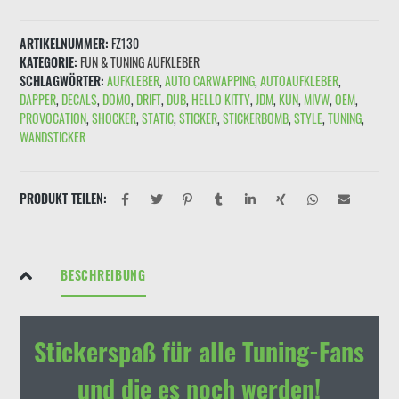
NIX
EXPORT!!!"
ARTIKELNUMMER:
FZ130
Schwarz
KATEGORIE:
FUN & TUNING AUFKLEBER
Rot
SCHLAGWÖRTER:
AUFKLEBER
,
AUTO CARWAPPING
,
AUTOAUFKLEBER
,
Menge
DAPPER
,
DECALS
,
DOMO
,
DRIFT
,
DUB
,
HELLO KITTY
,
JDM
,
KUN
,
MIVW
,
OEM
,
PROVOCATION
,
SHOCKER
,
STATIC
,
STICKER
,
STICKERBOMB
,
STYLE
,
TUNING
,
WANDSTICKER
PRODUKT TEILEN:
BESCHREIBUNG
Stickerspaß für alle Tuning-Fans
und die es noch werden!