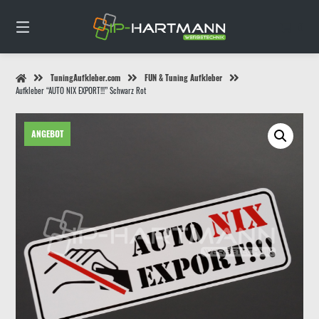
Springe
zum
0
Inhalt
TuningAufkleber.com
FUN & Tuning Aufkleber
Aufkleber “AUTO NIX EXPORT!!!” Schwarz Rot
ANGEBOT