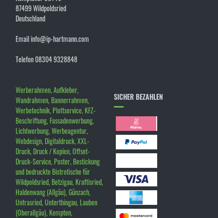
87499 Wildpoldsried
Deutschland
Email info@ip-hartmann.com
Telefon 08304 9328848
Werberahmen, Aufkleber,
SICHER BEZAHLEN
Wandrahmen, Bannerrahmen,
Werbetechnik, Plottservice, KFZ-
Beschriftung, Fassadenwerbung,
Lichtwerbung, Werbeagentur,
Webdesign, Digitaldruck, XXL-
Druck, Druck / Kopien, Offset-
Druck-Service, Poster, Bestickung
und bedruckte Bistrotische für
Wildpoldsried, Betzigau, Kraftisried,
Haldenwang (Allgäu), Günzach,
Untrasried, Unterthingau, Lauben
(Oberallgäu), Kempten,