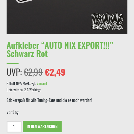
Aufkleber “AUTO NIX EXPORT!!!”
Schwarz Rot
Ursprünglicher
Aktueller
UVP:
€
2,99
€
2,49
Preis
Preis
Enthält 19% MwSt.
zzgl.
Versand
Lieferzeit: ca. 2-3 Werktage
war:
ist:
Stickerspaß für alle Tuning-Fans und die es noch werden!
€2,99
€2,49.
Vorrätig
Aufkleber
IN DEN WARENKORB
"AUTO