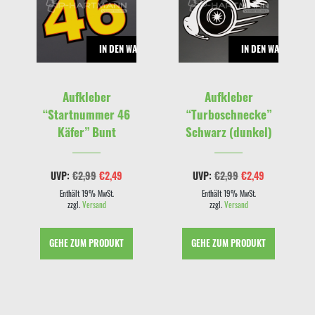
RENKORB
IN DEN WARENKORB
IN DEN WARENKOR
Aufkleber
Aufkleber
“Startnummer 46
“Turboschnecke”
Käfer” Bunt
Schwarz (dunkel)
Ursprünglicher
Aktueller
Ursprünglicher
Aktueller
UVP:
€
2,99
€
2,49
UVP:
€
2,99
€
2,49
Preis
Preis
Preis
Preis
cher
eller
war:
ist:
war:
ist:
Enthält 19% MwSt.
Enthält 19% MwSt.
s
€2,99
€2,49.
€2,99
€2,49.
zzgl.
Versand
zzgl.
Versand
9.
GEHE ZUM PRODUKT
GEHE ZUM PRODUKT