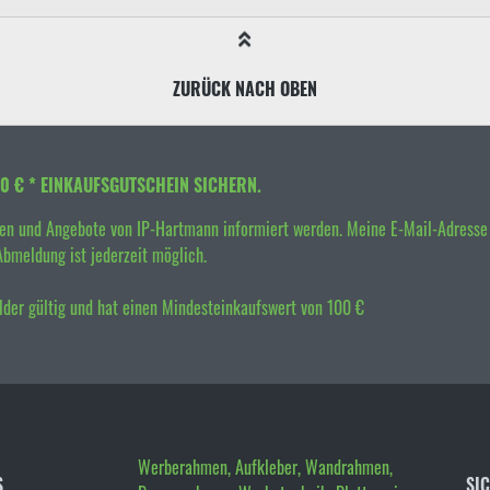
ZURÜCK NACH OBEN
10 € * EINKAUFSGUTSCHEIN SICHERN.
en und Angebote von IP-Hartmann informiert werden. Meine E-Mail-Adresse
Abmeldung ist jederzeit möglich.
elder gültig und hat einen Mindesteinkaufswert von 100 €
Werberahmen, Aufkleber, Wandrahmen,
S
SI