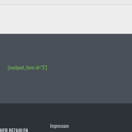
[mailpoet_form id="3"]
Impressum
CHER BEZAHLEN