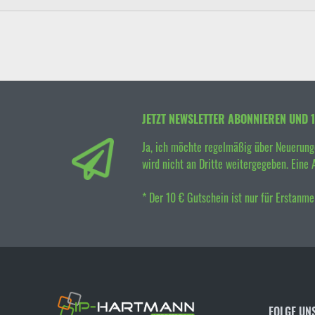
JETZT NEWSLETTER ABONNIEREN UND 
Ja, ich möchte regelmäßig über Neuerung
wird nicht an Dritte weitergegeben. Eine 
* Der 10 € Gutschein ist nur für Erstanm
FOLGE UN